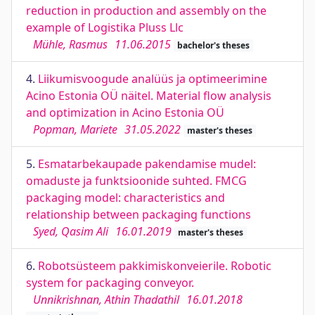
reduction in production and assembly on the
example of Logistika Pluss Llc
Mühle, Rasmus
11.06.2015
bachelor's theses
4.
Liikumisvoogude analüüs ja optimeerimine
Acino Estonia OÜ näitel. Material flow analysis
and optimization in Acino Estonia OÜ
Popman, Mariete
31.05.2022
master's theses
5.
Esmatarbekaupade pakendamise mudel:
omaduste ja funktsioonide suhted. FMCG
packaging model: characteristics and
relationship between packaging functions
Syed, Qasim Ali
16.01.2019
master's theses
6.
Robotsüsteem pakkimiskonveierile. Robotic
system for packaging conveyor.
Unnikrishnan, Athin Thadathil
16.01.2018