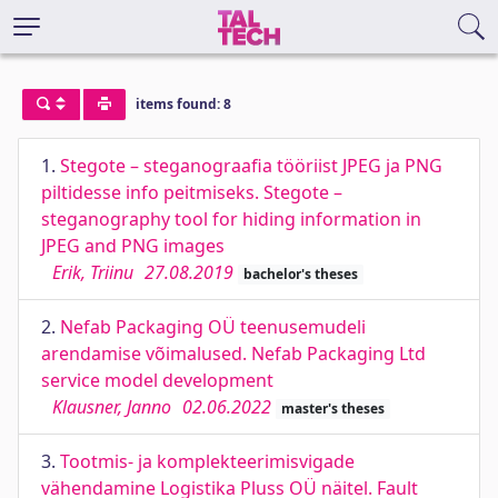
items found: 8
1.
Stegote – steganograafia tööriist JPEG ja PNG
piltidesse info peitmiseks. Stegote –
steganography tool for hiding information in
JPEG and PNG images
Erik, Triinu
27.08.2019
bachelor's theses
2.
Nefab Packaging OÜ teenusemudeli
arendamise võimalused. Nefab Packaging Ltd
service model development
Klausner, Janno
02.06.2022
master's theses
3.
Tootmis- ja komplekteerimisvigade
vähendamine Logistika Pluss OÜ näitel. Fault