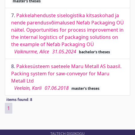
master's theses
7.
Pakkelahenduste siselogistika kitsaskohad ja
nende parendusvõimalused Nefab Packaging OÜ
näitel. Opportunities for process improvement in
the internal logistics of packaging solutions on
the example of Nefab Packaging OÜ
Vaiknurme, Alice
31.05.2024
bachelor's theses
8.
Pakkesüsteem saeteele Maru Metall AS baasil.
Packing system for saw-conveyor for Maru
Metall Ltd
Veelain, Karli
07.06.2018
master's theses
items found: 8
1
TALTECH DIGIKOGU