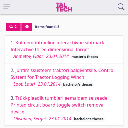
items found: 3
1.
Kolmemõõtmeline interaktiivne sihtmärk.
Interactive three-dimensional target
Ahmetov, Eldar
23.01.2014
master's theses
2.
Juhtimissüsteem traktori palgivintsile. Control
System for Tractor Logging Winch
Loot, Lauri
23.01.2014
bachelor's theses
3.
Trükkplaadilt tumbleri eemaldamise seade.
Printed circuit board toggle switch removal
device
Oksanen, Sergei
23.01.2014
bachelor's theses