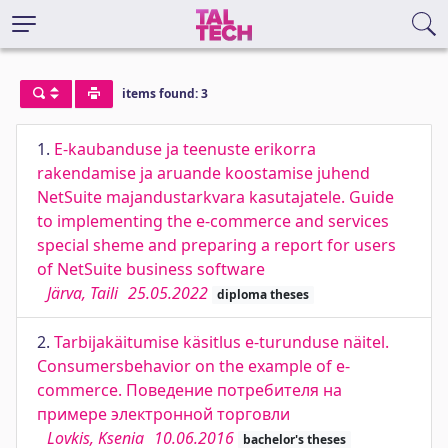
items found: 3
1.
E-kaubanduse ja teenuste erikorra
rakendamise ja aruande koostamise juhend
NetSuite majandustarkvara kasutajatele. Guide
to implementing the e-commerce and services
special sheme and preparing a report for users
of NetSuite business software
Järva, Taili
25.05.2022
diploma theses
2.
Tarbijakäitumise käsitlus e-turunduse näitel.
Consumersbehavior on the example of e-
commerce. Поведение потребителя на
примере электронной торговли
Lovkis, Ksenia
10.06.2016
bachelor's theses