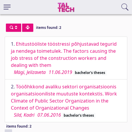
items found: 2
1.
Ehitustööliste tööstressi põhjustavad tegurid
ja nendega toimetulek. The factors causing the
job stress of the construction workers and
dealing with them
Mägi, Jelizaveta
11.06.2019
bachelor's theses
2.
Tööõhkkond avaliku sektori organisatsioonis
organisatsiooniliste muutuste kontekstis. Work
Climate of Public Sector Organization in the
Context of Organizational Changes
Sild, Kadri
07.06.2016
bachelor's theses
items found: 2