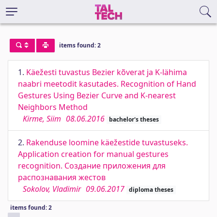
items found: 2
1.
Käežesti tuvastus Bezier kõverat ja K-lähima
naabri meetodit kasutades. Recognition of Hand
Gestures Using Bezier Curve and K-nearest
Neighbors Method
Kirme, Siim
08.06.2016
bachelor's theses
2.
Rakenduse loomine käežestide tuvastuseks.
Application creation for manual gestures
recognition. Создание приложения для
распознавания жестов
Sokolov, Vladimir
09.06.2017
diploma theses
items found: 2