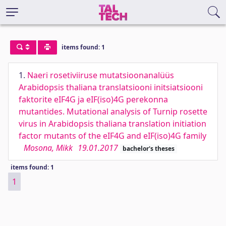
items found: 1
1.
Naeri rosetiviiruse mutatsioonanalüüs
Arabidopsis thaliana translatsiooni initsiatsiooni
faktorite eIF4G ja eIF(iso)4G perekonna
mutantides. Mutational analysis of Turnip rosette
virus in Arabidopsis thaliana translation initiation
factor mutants of the eIF4G and eIF(iso)4G family
Mosona, Mikk
19.01.2017
bachelor's theses
items found: 1
1