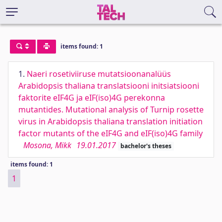
items found: 1
1.
Naeri rosetiviiruse mutatsioonanalüüs
Arabidopsis thaliana translatsiooni initsiatsiooni
faktorite eIF4G ja eIF(iso)4G perekonna
mutantides. Mutational analysis of Turnip rosette
virus in Arabidopsis thaliana translation initiation
factor mutants of the eIF4G and eIF(iso)4G family
Mosona, Mikk
19.01.2017
bachelor's theses
items found: 1
1