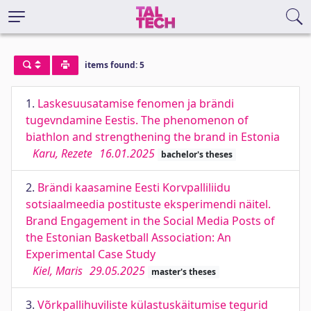
items found: 5
1.
Laskesuusatamise fenomen ja brändi
tugevndamine Eestis. The phenomenon of
biathlon and strengthening the brand in Estonia
Karu, Rezete
16.01.2025
bachelor's theses
2.
Brändi kaasamine Eesti Korvpalliliidu
sotsiaalmeedia postituste eksperimendi näitel.
Brand Engagement in the Social Media Posts of
the Estonian Basketball Association: An
Experimental Case Study
Kiel, Maris
29.05.2025
master's theses
3.
Võrkpallihuviliste külastuskäitumise tegurid