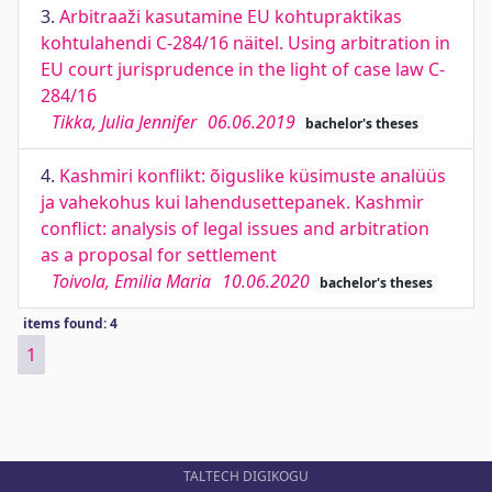
3.
Arbitraaži kasutamine EU kohtupraktikas
kohtulahendi C-284/16 näitel. Using arbitration in
EU court jurisprudence in the light of case law C-
284/16
Tikka, Julia Jennifer
06.06.2019
bachelor's theses
4.
Kashmiri konflikt: õiguslike küsimuste analüüs
ja vahekohus kui lahendusettepanek. Kashmir
conflict: analysis of legal issues and arbitration
as a proposal for settlement
Toivola, Emilia Maria
10.06.2020
bachelor's theses
items found: 4
1
TALTECH DIGIKOGU