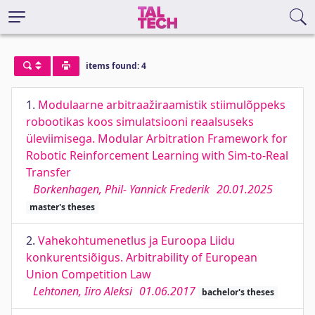
items found: 4
1.
Modulaarne arbitraažiraamistik stiimulõppeks
robootikas koos simulatsiooni reaalsuseks
üleviimisega. Modular Arbitration Framework for
Robotic Reinforcement Learning with Sim-to-Real
Transfer
Borkenhagen, Phil- Yannick Frederik
20.01.2025
master's theses
2.
Vahekohtumenetlus ja Euroopa Liidu
konkurentsiõigus. Arbitrability of European
Union Competition Law
Lehtonen, Iiro Aleksi
01.06.2017
bachelor's theses