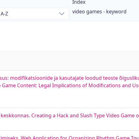
Index
video games - keyword
s: modifikatsioonide ja kasutajate loodud teoste õiguslik
Game Content: Legal Implications of Modifications and Us
keskkonnas. Creating a Hack and Slash Type Video Game o
rimiseks. Web Application for Organizing Rhythm Game T