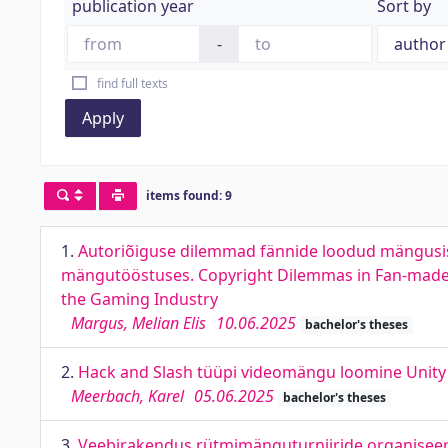
publication year
Sort by
-
find full texts
Apply
items found: 9
1.
Autoriõiguse dilemmad fännide loodud mängusisu
mängutööstuses. Copyright Dilemmas in Fan-made 
the Gaming Industry
Margus, Melian Elis
10.06.2025
bachelor's theses
2.
Hack and Slash tüüpi videomängu loomine Unity 
Meerbach, Karel
05.06.2025
bachelor's theses
3.
Veebirakendus rütmimänguturniiride organisee