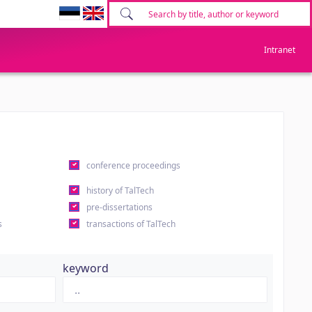
Intranet
conference proceedings
history of TalTech
pre-dissertations
s
transactions of TalTech
keyword