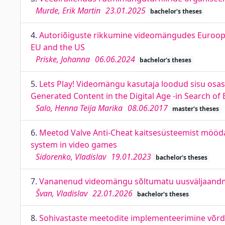
Murde, Erik Martin
23.01.2025
bachelor's theses
4.
Autoriõiguste rikkumine videomängudes Euroopa 
EU and the US
Priske, Johanna
06.06.2024
bachelor's theses
5.
Lets Play! Videomängu kasutaja loodud sisu osas 
Generated Content in the Digital Age -in Search of
Salo, Henna Teija Marika
08.06.2017
master's theses
6.
Meetod Valve Anti-Cheat kaitsesüsteemist mööd
system in video games
Sidorenko, Vladislav
19.01.2023
bachelor's theses
7.
Vananenud videomängu sõltumatu uusväljaandmi
Švan, Vladislav
22.01.2026
bachelor's theses
8.
Sohivastaste meetodite implementeerimine võr