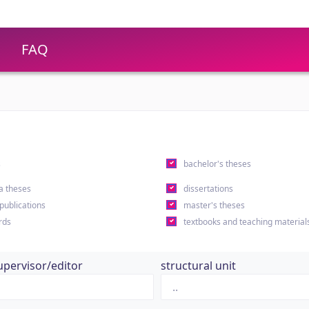
FAQ
s
bachelor's theses
a theses
dissertations
 publications
master's theses
rds
textbooks and teaching material
upervisor/editor
structural unit