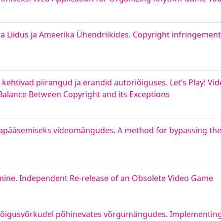
Liidus ja Ameerika Ühendriikides. Copyright infringement 
kehtivad piirangud ja erandid autoriõiguses. Let’s Play! V
 Balance Between Copyright and its Exceptions
apääsemiseks videomängudes. A method for bypassing the 
ne. Independent Re-release of an Obsolete Video Game
dõigusvõrkudel põhinevates võrgumängudes. Implementin