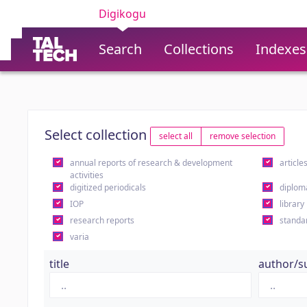
Digikogu
Search
Collections
Indexes
Select collection
select all
remove selection
annual reports of research & development
article
activities
digitized periodicals
diplom
IOP
library
research reports
standa
varia
title
author/s