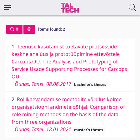
items found: 2
1.
Teenuse kasutamist toetavate protsesside
keskne analüüs ja prototüüpimine ettevõttele
Carcops OÜ. The Analysis and Prototyping of
Service Usage Supporting Processes for Carcops
OÜ
Õunas, Tanel
08.06.2017
bachelor's theses
2.
Rollikaevandamise meetodite võrdlus kolme
organisatsiooni andmete põhjal. Comparison of
role mining methods on the basis of the data
from three organizations
Õunas, Tanel
18.01.2021
master's theses