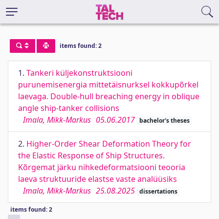
items found: 2
1.
Tankeri küljekonstruktsiooni
purunemisenergia mittetäisnurksel kokkupõrkel
laevaga. Double-hull breaching energy in oblique
angle ship-tanker collisions
Imala, Mikk-Markus
05.06.2017
bachelor's theses
2.
Higher-Order Shear Deformation Theory for
the Elastic Response of Ship Structures.
Kõrgemat järku nihkedeformatsiooni teooria
laeva struktuuride elastse vaste analüüsiks
Imala, Mikk-Markus
25.08.2025
dissertations
items found: 2