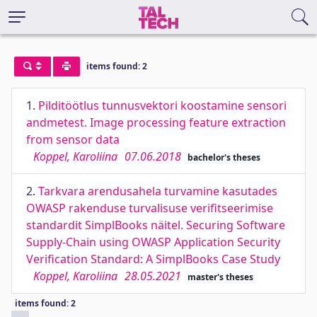
items found: 2
1.
Pilditöötlus tunnusvektori koostamine sensori
andmetest. Image processing feature extraction
from sensor data
Koppel, Karoliina
07.06.2018
bachelor's theses
2.
Tarkvara arendusahela turvamine kasutades
OWASP rakenduse turvalisuse verifitseerimise
standardit SimplBooks näitel. Securing Software
Supply-Chain using OWASP Application Security
Verification Standard: A SimplBooks Case Study
Koppel, Karoliina
28.05.2021
master's theses
items found: 2