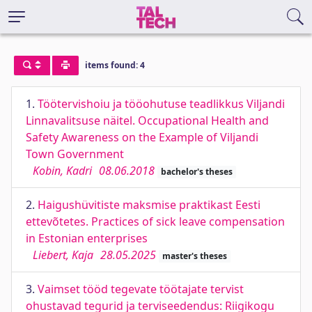
items found: 4
1.
Töötervishoiu ja tööohutuse teadlikkus Viljandi
Linnavalitsuse näitel. Occupational Health and
Safety Awareness on the Example of Viljandi
Town Government
Kobin, Kadri
08.06.2018
bachelor's theses
2.
Haigushüvitiste maksmise praktikast Eesti
ettevõtetes. Practices of sick leave compensation
in Estonian enterprises
Liebert, Kaja
28.05.2025
master's theses
3.
Vaimset tööd tegevate töötajate tervist
ohustavad tegurid ja terviseedendus: Riigikogu