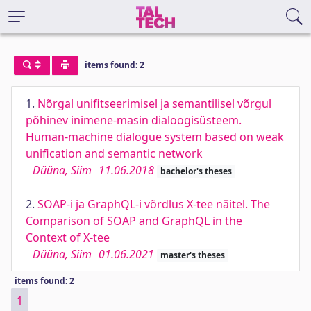
items found: 2
1.
Nõrgal unifitseerimisel ja semantilisel võrgul
põhinev inimene-masin dialoogisüsteem.
Human-machine dialogue system based on weak
unification and semantic network
Düüna, Siim
11.06.2018
bachelor's theses
2.
SOAP-i ja GraphQL-i võrdlus X-tee näitel. The
Comparison of SOAP and GraphQL in the
Context of X-tee
Düüna, Siim
01.06.2021
master's theses
items found: 2
1