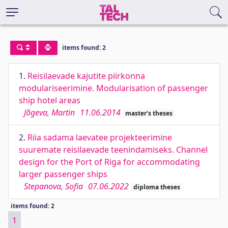
items found: 2
1.
Reisilaevade kajutite piirkonna
modulariseerimine. Modularisation of passenger
ship hotel areas
Jõgeva, Martin
11.06.2014
master's theses
2.
Riia sadama laevatee projekteerimine
suuremate reisilaevade teenindamiseks. Channel
design for the Port of Riga for accommodating
larger passenger ships
Stepanova, Sofia
07.06.2022
diploma theses
items found: 2
1