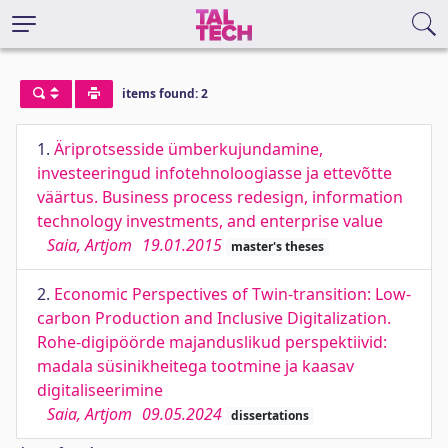
items found: 2
1.
Äriprotsesside ümberkujundamine,
investeeringud infotehnoloogiasse ja ettevõtte
väärtus. Business process redesign, information
technology investments, and enterprise value
Saia, Artjom
19.01.2015
master's theses
2.
Economic Perspectives of Twin-transition: Low-
carbon Production and Inclusive Digitalization.
Rohe-digipöörde majanduslikud perspektiivid:
madala süsinikheitega tootmine ja kaasav
digitaliseerimine
Saia, Artjom
09.05.2024
dissertations