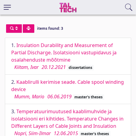
items found: 3
1.
Insulation Durability and Measurement of
Partial Discharge. Isolatsiooni vastupidavus ja
osalahenduste mõõtmine
Kiitam, Ivar
20.12.2021
dissertations
2.
Kaablirulli kerimise seade. Cable spool winding
device
Mumm, Mario
06.06.2019
master's theses
3.
Temperatuurimuutused kaablimuhvide ja
isolatsiooni eri kihtides. Temperature Changes in
Different Layers of Cable Joints and Insulation
Nopri, Siim-Ilmar
12.06.2015
master's theses