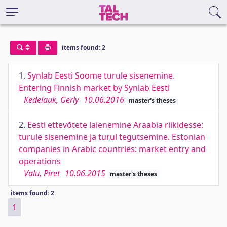
items found: 2
1.
Synlab Eesti Soome turule sisenemine.
Entering Finnish market by Synlab Eesti
Kedelauk, Gerly
10.06.2016
master's theses
2.
Eesti ettevõtete laienemine Araabia riikidesse:
turule sisenemine ja turul tegutsemine. Estonian
companies in Arabic countries: market entry and
operations
Valu, Piret
10.06.2015
master's theses
items found: 2
1