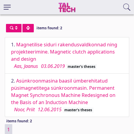
items found: 2
1.
Magnetilise siduri rakendusvaldkonnad ning
projekteerimine. Magnetic clutch applications
and design
Aas, Jaanus
03.06.2019
master's theses
2.
Asünkroonmasina baasil ümberehitatud
püsimagnetitega sünkroonmasin. Permanent
Magnet Synchronous Machine Redesigned on
the Basis of an Induction Machine
Noor, Priit
12.06.2015
master's theses
items found: 2
1