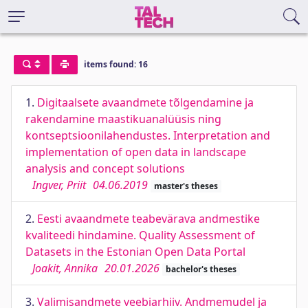
items found: 16
1.
Digitaalsete avaandmete tõlgendamine ja
rakendamine maastikuanalüüsis ning
kontseptsioonilahendustes. Interpretation and
implementation of open data in landscape
analysis and concept solutions
Ingver, Priit
04.06.2019
master's theses
2.
Eesti avaandmete teabevärava andmestike
kvaliteedi hindamine. Quality Assessment of
Datasets in the Estonian Open Data Portal
Joakit, Annika
20.01.2026
bachelor's theses
3.
Valimisandmete veebiarhiiv. Andmemudel ja