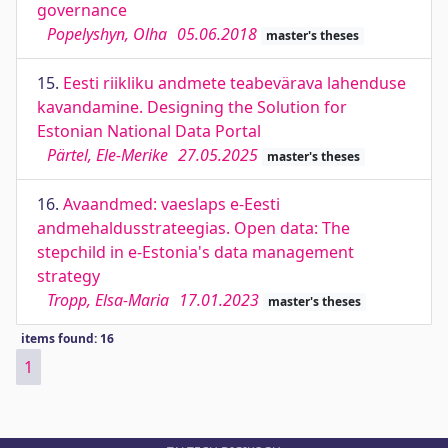
governance
Popelyshyn, Olha
05.06.2018
master's theses
15.
Eesti riikliku andmete teabevärava lahenduse
kavandamine. Designing the Solution for
Estonian National Data Portal
Pärtel, Ele-Merike
27.05.2025
master's theses
16.
Avaandmed: vaeslaps e-Eesti
andmehaldusstrateegias. Open data: The
stepchild in e-Estonia's data management
strategy
Tropp, Elsa-Maria
17.01.2023
master's theses
items found: 16
1