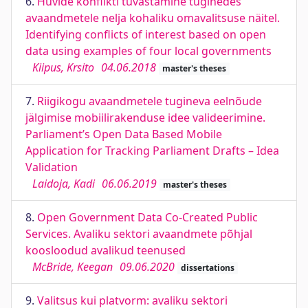
6.
Huvide konflikti tuvastamine tuginedes
avaandmetele nelja kohaliku omavalitsuse näitel.
Identifying conflicts of interest based on open
data using examples of four local governments
Kiipus, Krsito
04.06.2018
master's theses
7.
Riigikogu avaandmetele tugineva eelnõude
jälgimise mobiilirakenduse idee valideerimine.
Parliament’s Open Data Based Mobile
Application for Tracking Parliament Drafts – Idea
Validation
Laidoja, Kadi
06.06.2019
master's theses
8.
Open Government Data Co-Created Public
Services. Avaliku sektori avaandmete põhjal
koosloodud avalikud teenused
McBride, Keegan
09.06.2020
dissertations
9.
Valitsus kui platvorm: avaliku sektori