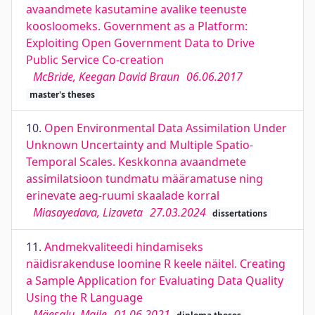
avaandmete kasutamine avalike teenuste
koosloomeks. Government as a Platform:
Exploiting Open Government Data to Drive
Public Service Co-creation
McBride, Keegan David Braun
06.06.2017
master's theses
10.
Open Environmental Data Assimilation Under
Unknown Uncertainty and Multiple Spatio-
Temporal Scales. Keskkonna avaandmete
assimilatsioon tundmatu määramatuse ning
erinevate aeg-ruumi skaalade korral
Miasayedava, Lizaveta
27.03.2024
dissertations
11.
Andmekvaliteedi hindamiseks
näidisrakenduse loomine R keele näitel. Creating
a Sample Application for Evaluating Data Quality
Using the R Language
Mäesalu, Maile
01.06.2021