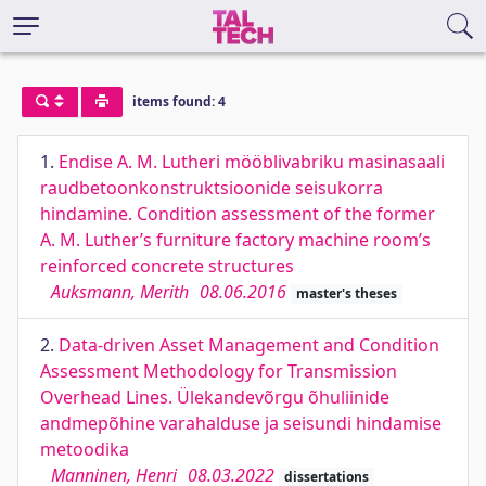
items found: 4
1.
Endise A. M. Lutheri mööblivabriku masinasaali
raudbetoonkonstruktsioonide seisukorra
hindamine. Condition assessment of the former
A. M. Luther’s furniture factory machine room’s
reinforced concrete structures
Auksmann, Merith
08.06.2016
master's theses
2.
Data-driven Asset Management and Condition
Assessment Methodology for Transmission
Overhead Lines. Ülekandevõrgu õhuliinide
andmepõhine varahalduse ja seisundi hindamise
metoodika
Manninen, Henri
08.03.2022
dissertations