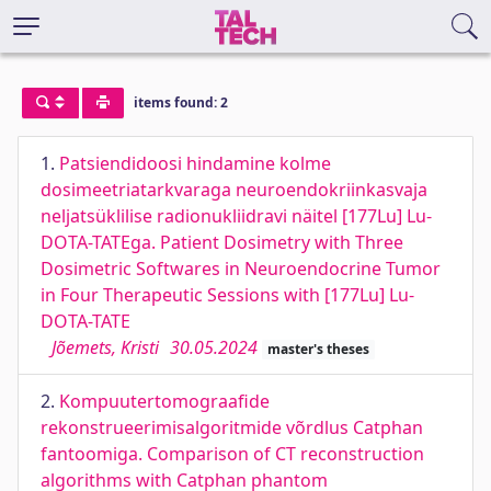
items found: 2
1.
Patsiendidoosi hindamine kolme
dosimeetriatarkvaraga neuroendokriinkasvaja
neljatsüklilise radionukliidravi näitel [177Lu] Lu-
DOTA-TATEga. Patient Dosimetry with Three
Dosimetric Softwares in Neuroendocrine Tumor
in Four Therapeutic Sessions with [177Lu] Lu-
DOTA-TATE
Jõemets, Kristi
30.05.2024
master's theses
2.
Kompuutertomograafide
rekonstrueerimisalgoritmide võrdlus Catphan
fantoomiga. Comparison of CT reconstruction
algorithms with Catphan phantom