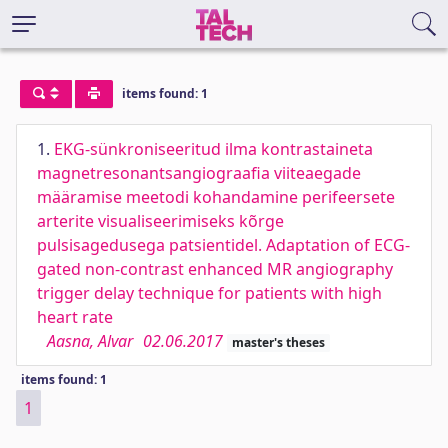
items found: 1
1.
EKG-sünkroniseeritud ilma kontrastaineta
magnetresonantsangiograafia viiteaegade
määramise meetodi kohandamine perifeersete
arterite visualiseerimiseks kõrge
pulsisagedusega patsientidel. Adaptation of ECG-
gated non-contrast enhanced MR angiography
trigger delay technique for patients with high
heart rate
Aasna, Alvar
02.06.2017
master's theses
items found: 1
1