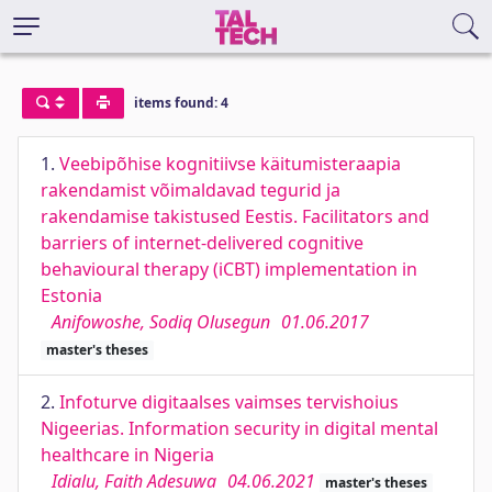
items found: 4
1.
Veebipõhise kognitiivse käitumisteraapia
rakendamist võimaldavad tegurid ja
rakendamise takistused Eestis. Facilitators and
barriers of internet-delivered cognitive
behavioural therapy (iCBT) implementation in
Estonia
Anifowoshe, Sodiq Olusegun
01.06.2017
master's theses
2.
Infoturve digitaalses vaimses tervishoius
Nigeerias. Information security in digital mental
healthcare in Nigeria
Idialu, Faith Adesuwa
04.06.2021
master's theses