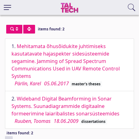
items found: 2
1.
Mehitamata õhusõidukite juhtimiseks
kasutatavate hajaspekter sidesüsteemide
segamine. Jamming of Spread Spectrum
Communications Used in UAV Remote Control
Systems
Pärlin, Karel
05.06.2017
master's theses
2.
Wideband Digital Beamforming in Sonar
Systems. Suunadiagrammide digitaalne
formeerimine laiaribalistes sonarsüsteemides
Ruuben, Toomas
18.06.2009
dissertations
items found: 2