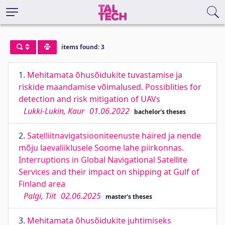
items found: 3
1.
Mehitamata õhusõidukite tuvastamise ja
riskide maandamise võimalused. Possiblities for
detection and risk mitigation of UAVs
Lukki-Lukin, Kaur
01.06.2022
bachelor's theses
2.
Satelliitnavigatsiooniteenuste häired ja nende
mõju laevaliiklusele Soome lahe piirkonnas.
Interruptions in Global Navigational Satellite
Services and their impact on shipping at Gulf of
Finland area
Palgi, Tiit
02.06.2025
master's theses
3.
Mehitamata õhusõidukite juhtimiseks