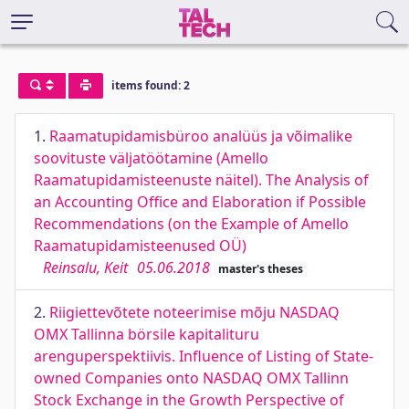
items found: 2
1.
Raamatupidamisbüroo analüüs ja võimalike
soovituste väljatöötamine (Amello
Raamatupidamisteenuste näitel). The Analysis of
an Accounting Office and Elaboration if Possible
Recommendations (on the Example of Amello
Raamatupidamisteenused OÜ)
Reinsalu, Keit
05.06.2018
master's theses
2.
Riigiettevõtete noteerimise mõju NASDAQ
OMX Tallinna börsile kapitalituru
arenguperspektiivis. Influence of Listing of State-
owned Companies onto NASDAQ OMX Tallinn
Stock Exchange in the Growth Perspective of