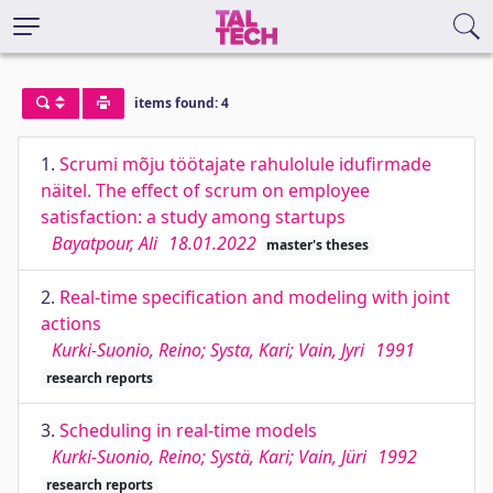
items found: 4
1.
Scrumi mõju töötajate rahulolule idufirmade
näitel. The effect of scrum on employee
satisfaction: a study among startups
Bayatpour, Ali
18.01.2022
master's theses
2.
Real-time specification and modeling with joint
actions
Kurki-Suonio, Reino; Systa, Kari; Vain, Jyri
1991
research reports
3.
Scheduling in real-time models
Kurki-Suonio, Reino; Systä, Kari; Vain, Jüri
1992
research reports