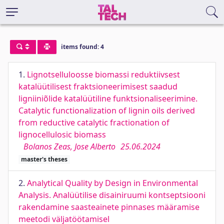
items found: 4
1.
Lignotselluloosse biomassi reduktiivsest
katalüütilisest fraktsioneerimisest saadud
ligniiniõlide katalüütiline funktsionaliseerimine.
Catalytic functionalization of lignin oils derived
from reductive catalytic fractionation of
lignocellulosic biomass
Bolanos Zeas, Jose Alberto
25.06.2024
master's theses
2.
Analytical Quality by Design in Environmental
Analysis. Analüütilise disainiruumi kontseptsiooni
rakendamine saasteainete pinnases määramise
meetodi väljatöötamisel