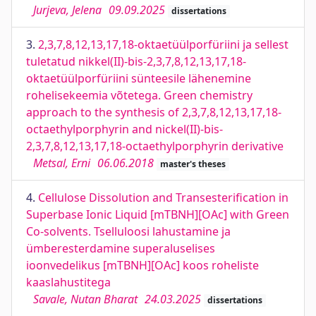
Jurjeva, Jelena
09.09.2025
dissertations
3.
2,3,7,8,12,13,17,18-oktaetüülporfüriini ja sellest
tuletatud nikkel(II)-bis-2,3,7,8,12,13,17,18-
oktaetüülporfüriini sünteesile lähenemine
rohelisekeemia võtetega. Green chemistry
approach to the synthesis of 2,3,7,8,12,13,17,18-
octaethylporphyrin and nickel(II)-bis-
2,3,7,8,12,13,17,18-octaethylporphyrin derivative
Metsal, Erni
06.06.2018
master's theses
4.
Cellulose Dissolution and Transesterification in
Superbase Ionic Liquid [mTBNH][OAc] with Green
Co-solvents. Tselluloosi lahustamine ja
ümberesterdamine superaluselises
ioonvedelikus [mTBNH][OAc] koos roheliste
kaaslahustitega
Savale, Nutan Bharat
24.03.2025
dissertations