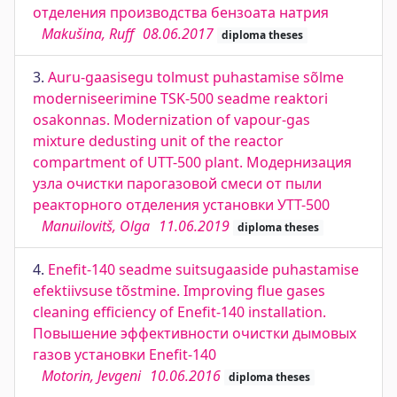
отделения производства бензоата натрия
Makušina, Ruff
08.06.2017
diploma theses
3.
Auru-gaasisegu tolmust puhastamise sõlme
moderniseerimine TSK-500 seadme reaktori
osakonnas. Modernization of vapour-gas
mixture dedusting unit of the reactor
compartment of UTT-500 plant. Модернизация
узла очистки парогазовой смеси от пыли
реакторного отделения установки УТТ-500
Manuilovitš, Olga
11.06.2019
diploma theses
4.
Enefit-140 seadme suitsugaaside puhastamise
efektiivsuse tõstmine. Improving flue gases
cleaning efficiency of Enefit-140 installation.
Повышение эффективности очистки дымовых
газов установки Enefit-140
Motorin, Jevgeni
10.06.2016
diploma theses