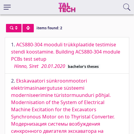
items found: 2
1.
ACS880-304 mooduli trükkplaatide testimise
stendi koostamine. Building ACS880-304 module
PCBs test setup
Hinno, Siret
20.01.2020
bachelor's theses
2.
Ekskavaatori sünkroonmootori
elektrimasinaergutuse süsteemi
moderniseerimine türistormuunduri põhjal.
Modernisation of the System of Electrical
Machine Excitation for the Excavators
Synchronous Motor on to Thyristal Converter.
Модернизация системы возбуждения
синхронного двигателя экскаватора на