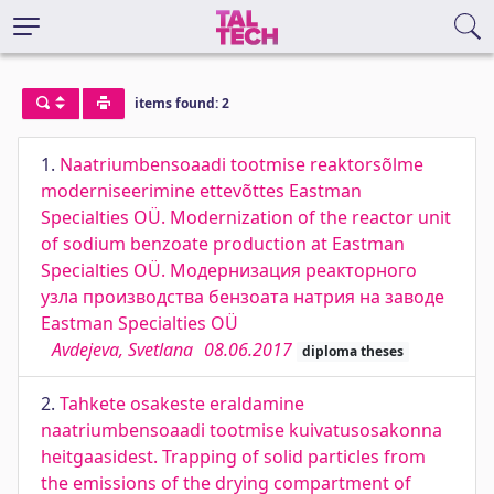
items found: 2
1.
Naatriumbensoaadi tootmise reaktorsõlme
moderniseerimine ettevõttes Eastman
Specialties OÜ. Modernization of the reactor unit
of sodium benzoate production at Eastman
Specialties OÜ. Модернизация реакторного
узла производства бензоата натрия на заводе
Eastman Specialties OÜ
Avdejeva, Svetlana
08.06.2017
diploma theses
2.
Tahkete osakeste eraldamine
naatriumbensoaadi tootmise kuivatusosakonna
heitgaasidest. Trapping of solid particles from
the emissions of the drying compartment of