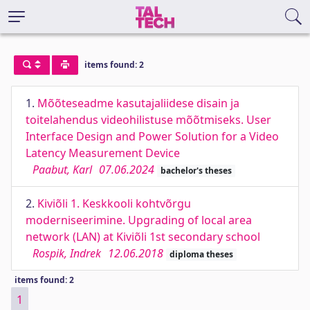
items found: 2
1.
Mõõteseadme kasutajaliidese disain ja
toitelahendus videohilistuse mõõtmiseks. User
Interface Design and Power Solution for a Video
Latency Measurement Device
Paabut, Karl
07.06.2024
bachelor's theses
2.
Kiviõli 1. Keskkooli kohtvõrgu
moderniseerimine. Upgrading of local area
network (LAN) at Kiviõli 1st secondary school
Rospik, Indrek
12.06.2018
diploma theses
items found: 2
1