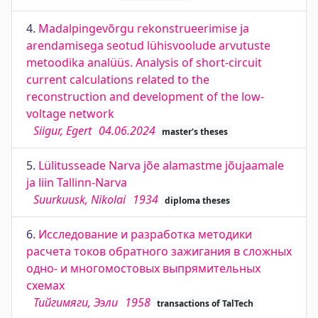
4.
Madalpingevõrgu rekonstrueerimise ja
arendamisega seotud lühisvoolude arvutuste
metoodika analüüs. Analysis of short-circuit
current calculations related to the
reconstruction and development of the low-
voltage network
Siigur, Egert
04.06.2024
master's theses
5.
Lülitusseade Narva jõe alamastme jõujaamale
ja liin Tallinn-Narva
Suurkuusk, Nikolai
1934
diploma theses
6.
Исследование и разработка методики
расчета токов обратного зажигания в сложных
одно- и многомостовых выпрямительных
схемах
Тийгимяги, Ээли
1958
transactions of TalTech