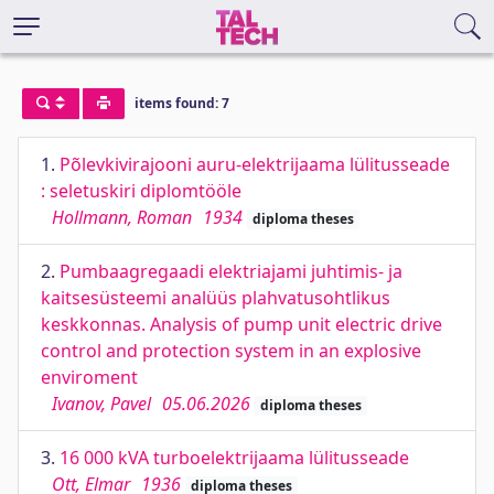
items found: 7
1.
Põlevkivirajooni auru-elektrijaama lülitusseade
: seletuskiri diplomtööle
Hollmann, Roman
1934
diploma theses
2.
Pumbaagregaadi elektriajami juhtimis- ja
kaitsesüsteemi analüüs plahvatusohtlikus
keskkonnas. Analysis of pump unit electric drive
control and protection system in an explosive
enviroment
Ivanov, Pavel
05.06.2026
diploma theses
3.
16 000 kVA turboelektrijaama lülitusseade
Ott, Elmar
1936
diploma theses