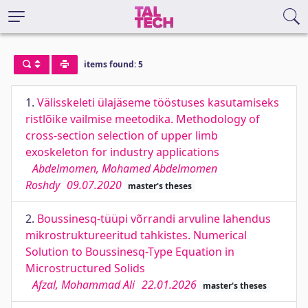
items found: 5
1.
Välisskeleti ülajäseme tööstuses kasutamiseks
ristlõike vailmise meetodika. Methodology of
cross-section selection of upper limb
exoskeleton for industry applications
Abdelmomen, Mohamed Abdelmomen
Roshdy
09.07.2020
master's theses
2.
Boussinesq-tüüpi võrrandi arvuline lahendus
mikrostruktureeritud tahkistes. Numerical
Solution to Boussinesq-Type Equation in
Microstructured Solids
Afzal, Mohammad Ali
22.01.2026
master's theses