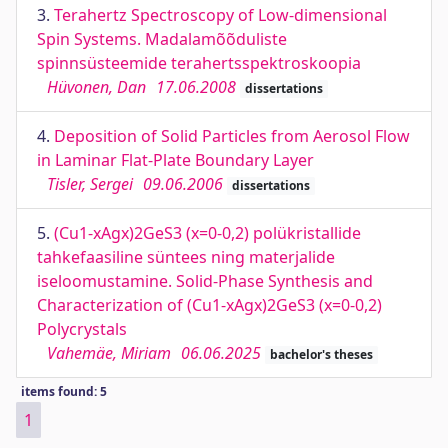
3.
Terahertz Spectroscopy of Low-dimensional
Spin Systems. Madalamõõduliste
spinnsüsteemide terahertsspektroskoopia
Hüvonen, Dan
17.06.2008
dissertations
4.
Deposition of Solid Particles from Aerosol Flow
in Laminar Flat-Plate Boundary Layer
Tisler, Sergei
09.06.2006
dissertations
5.
(Cu1-xAgx)2GeS3 (x=0-0,2) polükristallide
tahkefaasiline süntees ning materjalide
iseloomustamine. Solid-Phase Synthesis and
Characterization of (Cu1-xAgx)2GeS3 (x=0-0,2)
Polycrystals
Vahemäe, Miriam
06.06.2025
bachelor's theses
items found: 5
1