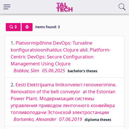
items found: 3
1.
Platvormipõhine DevOps: Turvaline
konfiguratsioonihaldus Clojure abil. Platform-
Centric DevOps: Secure Configuration
Management Using Clojure
Bobkov, Siim
05.06.2025
bachelor's theses
2.
Eesti Elektrijaama lintkonveieri renoveerimine.
Renovation of the belt conveyor at the Estonian
Power Plant. Модернизация системы
управления приводом ленточного конвейера
топливоподачи Эстонской электростанции
Borisenko, Alexander
07.06.2019
diploma theses