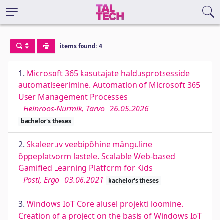
items found: 4
1.
Microsoft 365 kasutajate haldusprotsesside
automatiseerimine. Automation of Microsoft 365
User Management Processes
Heinroos-Nurmik, Tarvo
26.05.2026
bachelor's theses
2.
Skaleeruv veebipõhine mänguline
õppeplatvorm lastele. Scalable Web-based
Gamified Learning Platform for Kids
Posti, Ergo
03.06.2021
bachelor's theses
3.
Windows IoT Core alusel projekti loomine.
Creation of a project on the basis of Windows IoT