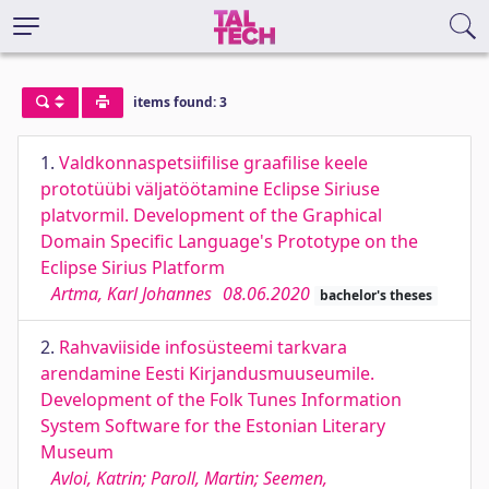
items found: 3
1.
Valdkonnaspetsiifilise graafilise keele
prototüübi väljatöötamine Eclipse Siriuse
platvormil. Development of the Graphical
Domain Specific Language's Prototype on the
Eclipse Sirius Platform
Artma, Karl Johannes
08.06.2020
bachelor's theses
2.
Rahvaviiside infosüsteemi tarkvara
arendamine Eesti Kirjandusmuuseumile.
Development of the Folk Tunes Information
System Software for the Estonian Literary
Museum
Avloi, Katrin; Paroll, Martin; Seemen,