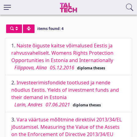
items found: 4
1.
Naiste õiguste kaitse võimalused Eestis ja
rahvusvaheliselt. Womens Rights Protection
Opportunities in Estonia and Internationally
Filippova, Alina
05.12.2016
diploma theses
2.
Investeerimisfondide tootlused ja nende
nõudlus Eestis. Yields of investment funds and
their demand in Estonia
Larin, Andres
07.06.2021
diploma theses
3.
Vara väärtuse mõõtmine direktiivi 2013/34/EL
jõustamisel. Measuring the Value of the Assets
on the Enforcement of Directive 2013/34/EU