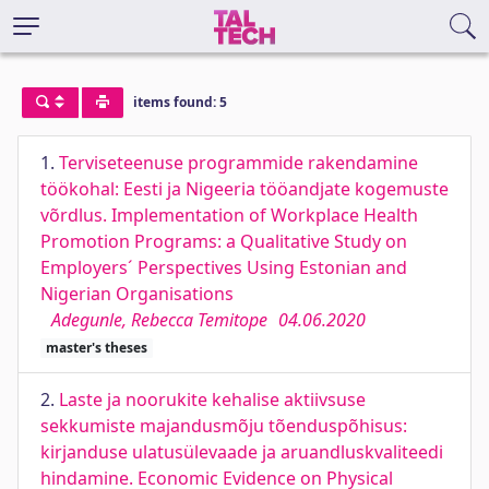
items found: 5
1.
Terviseteenuse programmide rakendamine
töökohal: Eesti ja Nigeeria tööandjate kogemuste
võrdlus. Implementation of Workplace Health
Promotion Programs: a Qualitative Study on
Employers´ Perspectives Using Estonian and
Nigerian Organisations
Adegunle, Rebecca Temitope
04.06.2020
master's theses
2.
Laste ja noorukite kehalise aktiivsuse
sekkumiste majandusmõju tõenduspõhisus:
kirjanduse ulatusülevaade ja aruandluskvaliteedi
hindamine. Economic Evidence on Physical