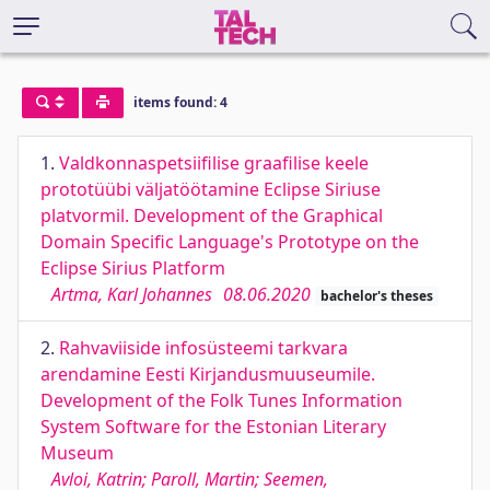
items found: 4
1.
Valdkonnaspetsiifilise graafilise keele
prototüübi väljatöötamine Eclipse Siriuse
platvormil. Development of the Graphical
Domain Specific Language's Prototype on the
Eclipse Sirius Platform
Artma, Karl Johannes
08.06.2020
bachelor's theses
2.
Rahvaviiside infosüsteemi tarkvara
arendamine Eesti Kirjandusmuuseumile.
Development of the Folk Tunes Information
System Software for the Estonian Literary
Museum
Avloi, Katrin; Paroll, Martin; Seemen,