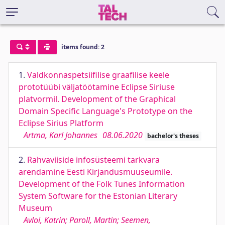
items found: 2
1.
Valdkonnaspetsiifilise graafilise keele
prototüübi väljatöötamine Eclipse Siriuse
platvormil. Development of the Graphical
Domain Specific Language's Prototype on the
Eclipse Sirius Platform
Artma, Karl Johannes
08.06.2020
bachelor's theses
2.
Rahvaviiside infosüsteemi tarkvara
arendamine Eesti Kirjandusmuuseumile.
Development of the Folk Tunes Information
System Software for the Estonian Literary
Museum
Avloi, Katrin; Paroll, Martin; Seemen,