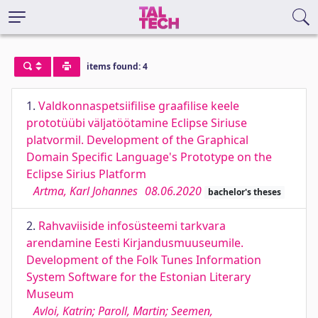
items found: 4
1.
Valdkonnaspetsiifilise graafilise keele
prototüübi väljatöötamine Eclipse Siriuse
platvormil. Development of the Graphical
Domain Specific Language's Prototype on the
Eclipse Sirius Platform
Artma, Karl Johannes
08.06.2020
bachelor's theses
2.
Rahvaviiside infosüsteemi tarkvara
arendamine Eesti Kirjandusmuuseumile.
Development of the Folk Tunes Information
System Software for the Estonian Literary
Museum
Avloi, Katrin; Paroll, Martin; Seemen,