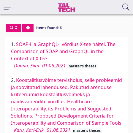
items found: 6
1.
SOAP-i ja GraphQL-i võrdlus X-tee näitel. The
Comparison of SOAP and GraphQL in the
Context of X-tee
Düüna, Siim
01.06.2021
master's theses
2.
Koostalitlusvõime tervishoius, selle probleemid
ja soovitatud lahendused. Pakutud arenduse
kriteeriumid koostalitlusvõimeks ja
näidisvahendite võrdlus. Healthcare
Interoperability, its Problems and Suggested
Solutions. Proposed Development Criteria for
Interoperability and Comparison of Sample Tools
Karu, Karl-Erik
01.06.2021
master's theses