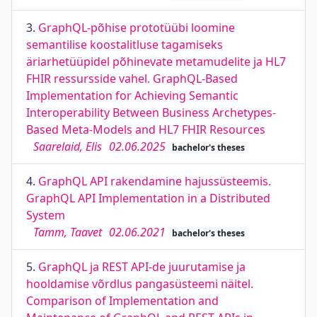
3.
GraphQL-põhise prototüübi loomine
semantilise koostalitluse tagamiseks
äriarhetüüpidel põhinevate metamudelite ja HL7
FHIR ressursside vahel. GraphQL-Based
Implementation for Achieving Semantic
Interoperability Between Business Archetypes-
Based Meta-Models and HL7 FHIR Resources
Saarelaid, Elis
02.06.2025
bachelor's theses
4.
GraphQL API rakendamine hajussüsteemis.
GraphQL API Implementation in a Distributed
System
Tamm, Taavet
02.06.2021
bachelor's theses
5.
GraphQL ja REST API-de juurutamise ja
hooldamise võrdlus pangasüsteemi näitel.
Comparison of Implementation and