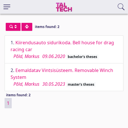
items found: 2
1.
Kiirendusauto sidurikoda. Bell house for drag
racing car
Põld, Markus
09.06.2020
bachelor's theses
2.
Eemaldatav Vintsisüsteem. Removable Winch
System
Põld, Markus
30.05.2023
master's theses
items found: 2
1