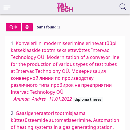
items found: 3
1.
Konveierliini moderniseerimine erinevat tüüpi
katseklaaside tootmiseks ettevõttes Intervac
Technology OÜ. Modernization of a conveyor line
for the production of various types of test tubes
at Intervac Technolohy OÜ. Модернизация
конвеерной линии по производству
различного типа пробирок на предприятии
Intervac Technology OÜ
Amman, Andres
11.01.2022
diploma theses
2.
Gaasigeneraatori tootmisjaama
küttesüsteemide automatiseerimine. Automation
of heating systems in a gas generating station.