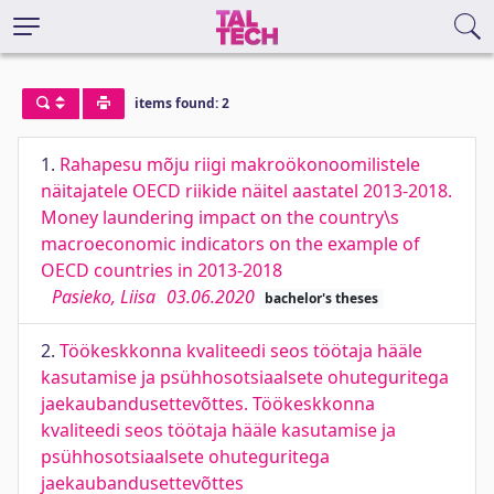
items found: 2
1.
Rahapesu mõju riigi makroökonoomilistele
näitajatele OECD riikide näitel aastatel 2013-2018.
Money laundering impact on the country\s
macroeconomic indicators on the example of
OECD countries in 2013-2018
Pasieko, Liisa
03.06.2020
bachelor's theses
2.
Töökeskkonna kvaliteedi seos töötaja hääle
kasutamise ja psühhosotsiaalsete ohuteguritega
jaekaubandusettevõttes. Töökeskkonna
kvaliteedi seos töötaja hääle kasutamise ja
psühhosotsiaalsete ohuteguritega
jaekaubandusettevõttes