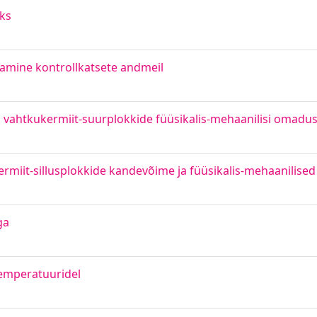
ks
amine kontrollkatsete andmeil
d vahtkukermiit-suurplokkide füüsikalis-mehaanilisi omadus
ermiit-sillusplokkide kandevõime ja füüsikalis-mehaanilis
ga
temperatuuridel