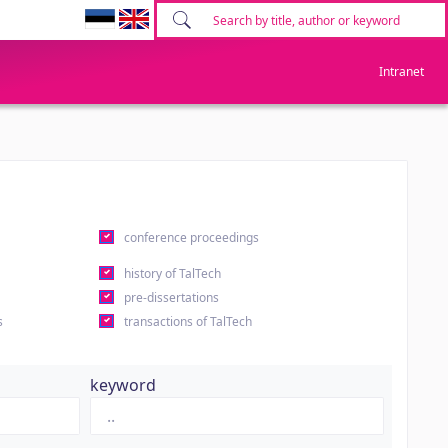
Intranet
conference proceedings
history of TalTech
pre-dissertations
s
transactions of TalTech
keyword