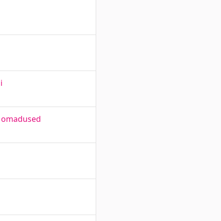
i
ed omadused