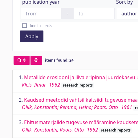
publication year
Sort by
-
find full texts
Apply
items found: 24
1.
Metallide erosiooni ja liiva eripinna juurdekasvu
Kleis, Ilmar
1962
research reports
2.
Kaudsed meetodid vahtsilikaltsiidi tugevuse mä
Ollik, Konstantin; Remma, Heino; Roots, Otto
1961
r
3.
Ehitusmaterjalide tugevuse määramine kaudset
Ollik, Konstantin; Roots, Otto
1962
research reports