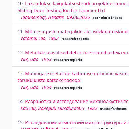
10.
Lükandukse käigukatsestendi projekteerimine 
Sliding Door Testing Rig for Tammer Ltd
Tammemägi, Hendrik
09.06.2026
bachelor's theses
11.
Mitmesuguste materjalide abrasiivkulumiskindl
Valdma, Leo
1962
research reports
12.
Metallide plastilised deformatsioonid pideva v
Viik, Udo
1963
research reports
13.
Mõningate metallide käitumise uurimine väsim
torukujuliste katsekehadega
Viik, Udo
1964
research reports
14.
Разработка и исследование механоакустичес
Кабыш, Валерий Михайлович
1982
master's theses
15.
Исследование изменений микроструктуры и с