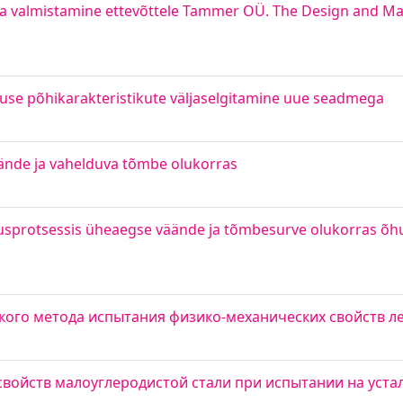
ja valmistamine ettevõttele Tammer OÜ. The Design and Ma
use põhikarakteristikute väljaselgitamine uue seadmega
äände ja vahelduva tõmbe olukorras
usprotsessis üheaegse väände ja tõmbesurve olukorras õhu
кого метода испытания физико-механических свойств л
войств малоуглеродистой стали при испытании на уста