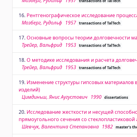
Мозберг, Рудольф
1957
transactions of TalTech
16.
Рентгенографическое исследование процесса
Мозберг, Рудольф
1957
transactions of TalTech
17.
Основные вопросы теории долговечности м
Трейер, Вальфрид
1953
transactions of TalTech
18.
О методике исследования и расчета долгове
Трейер, Вальфрид
1953
transactions of TalTech
19.
Изменение структуры гипсовых материалов 
изделий)
Цимдиньш, Янис Аугустович
1990
dissertations
20.
Исследование жесткости и несущей способн
прямоугольного сечения со стеклопластиковой
Шевчук, Валентина Степановна
1982
master's th