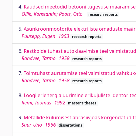
4.
Kaudsed meetodid betooni tugevuse määramise
Ollik, Konstantin; Roots, Otto
research reports
5.
Asünkroonmootorite elektriliste omaduste määr
Puusepp, Eugen
1953
research reports
6.
Restkolde tuhast autoklaavimise teel valmistatu
Randvee, Tarmo
1958
research reports
7.
Tolmtuhast aurutamise teel valmistatud vahtkuk
Randvee, Tarmo
1958
research reports
8.
Löögi erienergia uurimine erikujuliste identorite
Remi, Toomas
1992
master's theses
9.
Metallide kulumisest abrasiivjoas kõrgendatud 
Suur, Uno
1966
dissertations