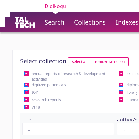
Digikogu
Search
Collections
Indexes
Select collection
select all
remove selection
annual reports of research & development
article
activities
digitized periodicals
diplom
IOP
library
research reports
standa
varia
title
author/s