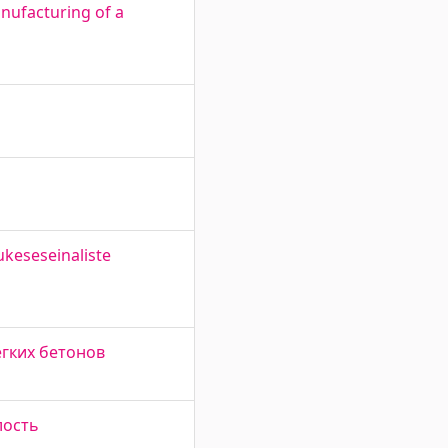
nufacturing of a
keseseinaliste
егких бетонов
лость