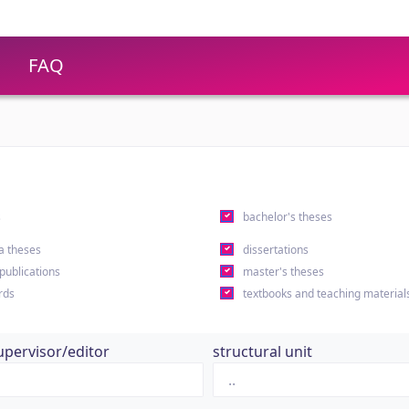
FAQ
s
bachelor's theses
a theses
dissertations
 publications
master's theses
rds
textbooks and teaching material
upervisor/editor
structural unit