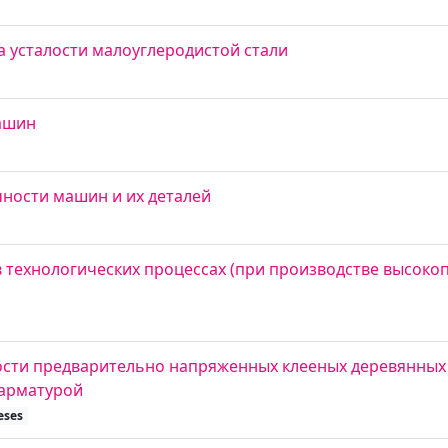
 усталости малоуглеродистой стали
ашин
чности машин и их деталей
в технологических процессах (при производстве высок
ости предварительно напряженных клееных деревянных
 арматурой
eses