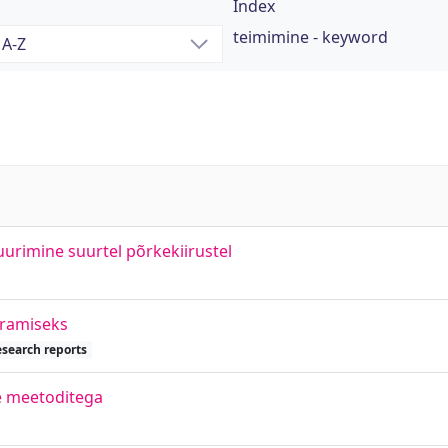
Index
teimimine - keyword
 uurimine suurtel põrkekiirustel
äramiseks
esearch reports
e meetoditega