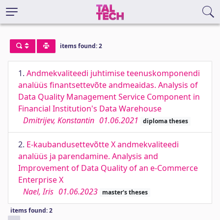
items found: 2
1.
Andmekvaliteedi juhtimise teenuskomponendi
analüüs finantsettevõte andmeaidas. Analysis of
Data Quality Management Service Component in
Financial Institution's Data Warehouse
Dmitrijev, Konstantin
01.06.2021
diploma theses
2.
E-kaubandusettevõtte X andmekvaliteedi
analüüs ja parendamine. Analysis and
Improvement of Data Quality of an e-Commerce
Enterprise X
Nael, Iris
01.06.2023
master's theses
items found: 2